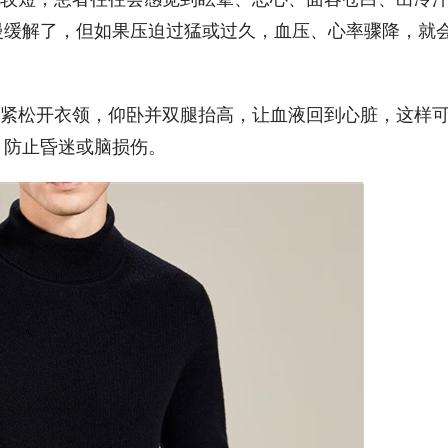
慢缓解了，但如果压迫过猛或过久，血压、心率骤降，就
紧松开衣领，仰卧并双腿抬高，让血液回到心脏，这样
，防止昏迷或脑损伤。