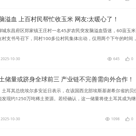
脑溢血 上百村民帮忙收玉米 网友:太暖心了！
聊城东昌府区郑家镇王庄村一名45岁农民突发脑溢血昏迷，60亩玉
在村支书号召下，同村100多位村民集体出动，仅用两个下午的时间
家里的60亩玉米颗粒归仓。...
2025-10-30
645
0
土储量或跻身全球前三 产业链不完善需向外合作！
，土耳其总统埃尔多安近日表示，在该国西北部埃斯基谢希尔省的贝
能发现约1250万吨稀土资源。若经确认，这一储量将使土耳其成为
世界第三大稀土储量国。...
2025-10-30
1098
0