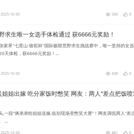
林匹克电子竞技赛事上的合作。...
2025-10-30
500
0
野求生唯一女选手体检通过 获6666元奖励！
，张家界"七星山·骆驼杯"国际极限荒野求生挑战赛中，唯一坚持的女选
0天体检，获6666元奖励！...
2025-10-30
428
0
送姐姐出嫁 吃分家饭时憋笑 网友：两人“差点把饭喷
头,一段“俩弟弟给姐姐送嫁,临别现场变憋笑大赛”！网友调侃两人“差
...
2025-10-30
481
0