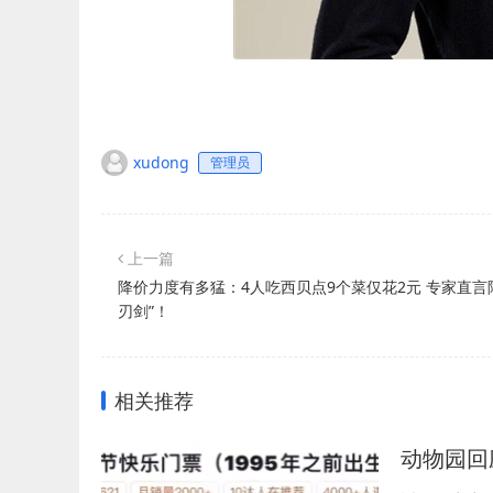
xudong
管理员
上一篇
降价力度有多猛：4人吃西贝点9个菜仅花2元 专家直言
刃剑”！
相关推荐
动物园回