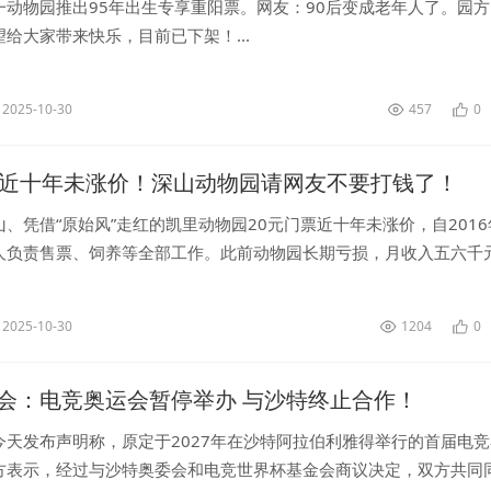
一动物园推出95年出生专享重阳票。网友：90后变成老年人了。园方
给大家带来快乐，目前已下架！...
2025-10-30
457
0
票近十年未涨价！深山动物园请网友不要打钱了！
、凭借“原始风”走红的凯里动物园20元门票近十年未涨价，自2016
人负责售票、饲养等全部工作。此前动物园长期亏损，月收入五六千
食费。...
2025-10-30
1204
0
会：电竞奥运会暂停举办 与沙特终止合作！
今天发布声明称，原定于2027年在沙特阿拉伯利雅得举行的首届电
方表示，经过与沙特奥委会和电竞世界杯基金会商议决定，双方共同