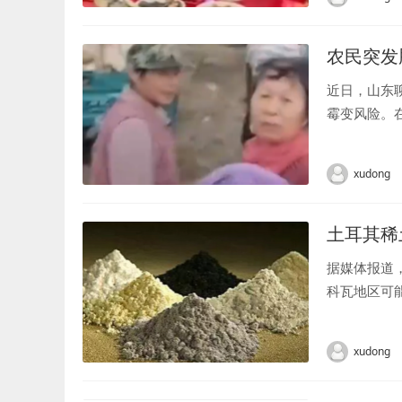
农民突发
近日，山东
霉变风险。
费帮生病村民
xudong
土耳其稀
据媒体报道
科瓦地区可
和巴西之后的
xudong