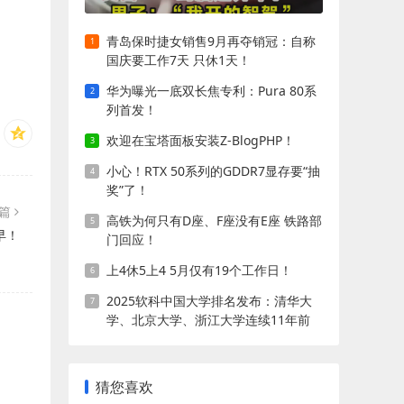
青岛保时捷女销售9月再夺销冠：自称
国庆要工作7天 只休1天！
华为曝光一底双长焦专利：Pura 80系
列首发！
欢迎在宝塔面板安装Z-BlogPHP！
小心！RTX 50系列的GDDR7显存要“抽
奖”了！
一篇
高铁为何只有D座、F座没有E座 铁路部
早！
门回应！
上4休5上4 5月仅有19个工作日！
2025软科中国大学排名发布：清华大
学、北京大学、浙江大学连续11年前
三!
猜您喜欢