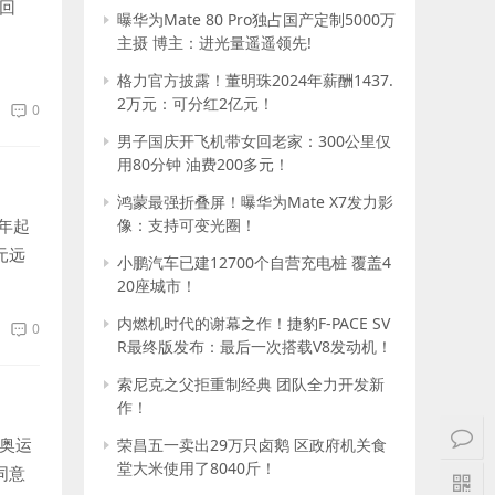
回
曝华为Mate 80 Pro独占国产定制5000万
主摄 博主：进光量遥遥领先!
格力官方披露！董明珠2024年薪酬1437.
2万元：可分红2亿元！
0
男子国庆开飞机带女回老家：300公里仅
用80分钟 油费200多元！
鸿蒙最强折叠屏！曝华为Mate X7发力影
年起
像：支持可变光圈！
元远
小鹏汽车已建12700个自营充电桩 覆盖4
20座城市！
内燃机时代的谢幕之作！捷豹F-PACE SV
0
R最终版发布：最后一次搭载V8发动机！
索尼克之父拒重制经典 团队全力开发新
作！
竞奥运
荣昌五一卖出29万只卤鹅 区政府机关食
堂大米使用了8040斤！
同意