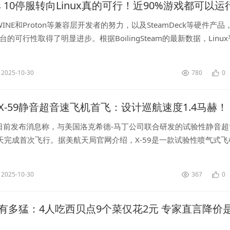
ws 10停服转向Linux真的可行！近90%游戏都可以运
NE和Proton等兼容层开发者的努力，以及SteamDeck等硬件产品，L
台的可行性取得了明显进步。根据BoilingSteam的最新数据，Linu
里程碑：近90%的Windows游...
2025-10-30
780
0
X-59静音超音速飞机首飞：设计巡航速度1.4马赫！
日前发布消息称，与美国洛克希德-马丁公司联合研发的试验性静音超
当天完成首次飞行。据美航天局官网介绍，X-59是一款试验性喷气式飞
翼展约9米，设计巡航速度为1.4马赫（即1.4倍音速），其独特的外形与
2025-10-30
367
0
有多猛：4人吃西贝点9个菜仅花2元 专家直言降价是